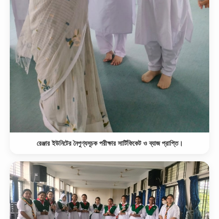
রেঞ্জার ইউনিটের নৈপুণ্যসূচক পরীক্ষার সার্টিফিকেট ও ব্যাজ প্রাপ্তি।