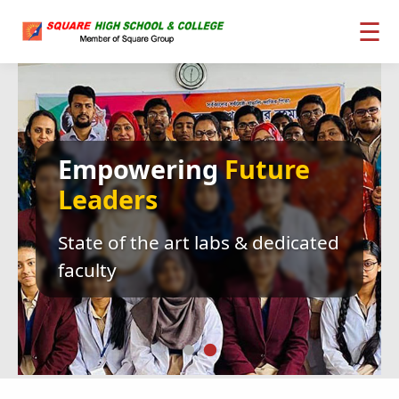
☰
Welcome
to
Our
Website
Excellence in Education since
2004