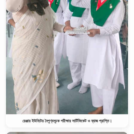
রেঞ্জার ইউনিটের নৈপুণ্যসূচক পরীক্ষার সার্টিফিকেট ও ব্যাজ প্রাপ্তি।