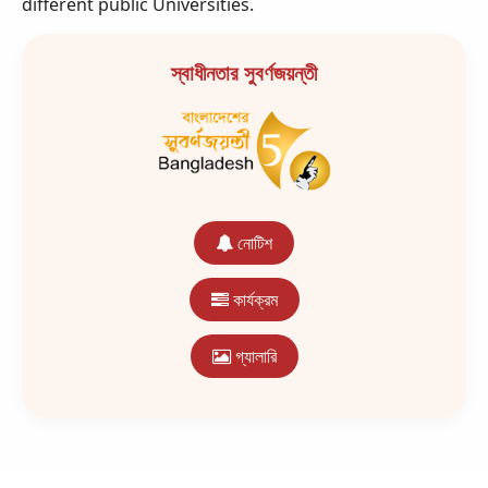
different public Universities.
স্বাধীনতার সুবর্ণজয়ন্তী
নোটিশ
কার্যক্রম
গ্যালারি