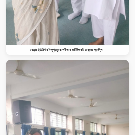
রেঞ্জার ইউনিটের নৈপুণ্যসূচক পরীক্ষার সার্টিফিকেট ও ব্যাজ প্রাপ্তি।