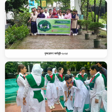
বৃক্ষরোপণ কর্মসূচি-২০২৫