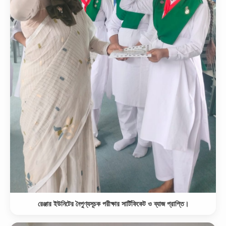
রেঞ্জার ইউনিটের নৈপুণ্যসূচক পরীক্ষার সার্টিফিকেট ও ব্যাজ প্রাপ্তি।