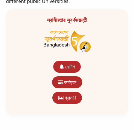
different public Universities.
স্বাধীনতার সুবর্ণজয়ন্তী
নোটিশ
কার্যক্রম
গ্যালারি