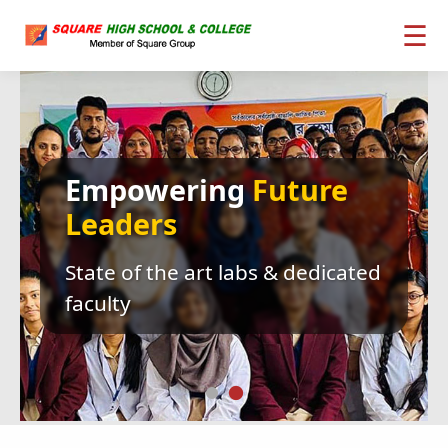
☰
Welcome
to
Our
Website
Excellence in Education since
2004