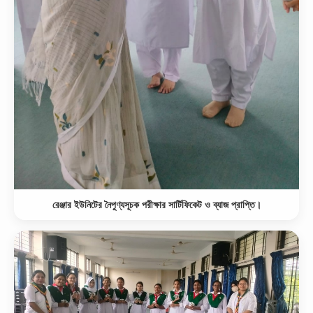
রেঞ্জার ইউনিটের নৈপুণ্যসূচক পরীক্ষার সার্টিফিকেট ও ব্যাজ প্রাপ্তি।